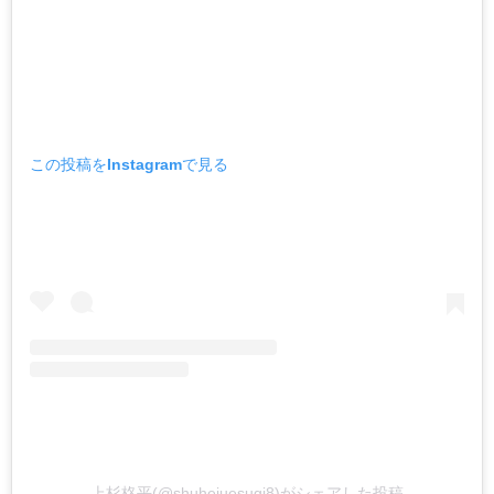
この投稿をInstagramで見る
上杉柊平(@shuheiuesugi8)がシェアした投稿