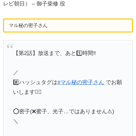
レビ朝日） – 御子柴修 役
マル秘の密子さん
【第2話】放送まで、あと1️⃣時間‼️
／
#️⃣ハッシュタグは
#マル秘の密子さん
でお願
いします🙇‍♀️
⭕️密子(❌蜜子、光子…ではありません⚠️)
＼