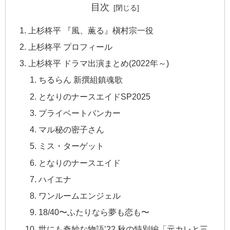
目次
上杉柊平 『風、薫る』槇村宗一役
上杉柊平 プロフィール
上杉柊平 ドラマ出演まとめ(2022年～)
ちるらん 新撰組鎮魂歌
となりのナースエイドSP2025
プライベートバンカー
マル秘の密子さん
ミス・ターゲット
となりのナースエイド
ハイエナ
ワンルームエンジェル
18/40〜ふたりなら夢も恋も〜
世にも奇妙な物語’22 秋の特別編「元カレと三