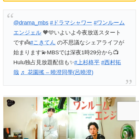
@drama_mbs
#ドラマシャワー
#ワンルーム
エンジェル
🧡🩵いよいよ今夜放送スタート
です👼
#こきてん
の不思議なシェアライフが
始まります💫MBSでは深夜1時29分から📺
Hulu独占見放題配信も✨
#上杉柊平
#西村拓
哉
♬ 花園搖 – 曉澄同學(呂曉澄)