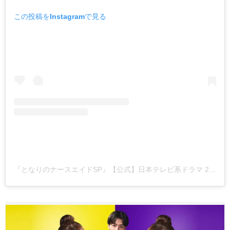
この投稿をInstagramで見る
『となりのナースエイドSP』【公式】日本テレビ系ドラマ 2025年1月11日(土)よる9時放送！(@tonari_ntv)がシェアした投稿