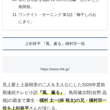
角関係」
ワンナイト・モーニング 第1話「梅干しのお
にぎり」
上杉柊平 『風、薫る』槇村宗一役
https://www.nhk.jp/
見上愛と上坂樹里の二人を主人公にした2026年度前
期連続テレビ小説
『風、薫る』
。島田健次郎(佐野 晶
哉)の親友で書生・
槇村 太一(林 裕太)の兄・槇村宗一
役を上杉柊平
さんが演じる。