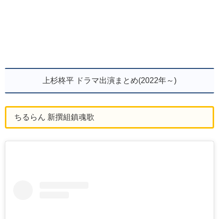
上杉柊平 ドラマ出演まとめ(2022年～)
ちるらん 新撰組鎮魂歌