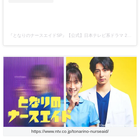
『となりのナースエイドSP』【公式】日本テレビ系ドラマ 2025年1月11日(土)よる9時放送！(@tonari_ntv)がシェアした投稿
https://www.ntv.co.jp/tonarino-nurseaid/