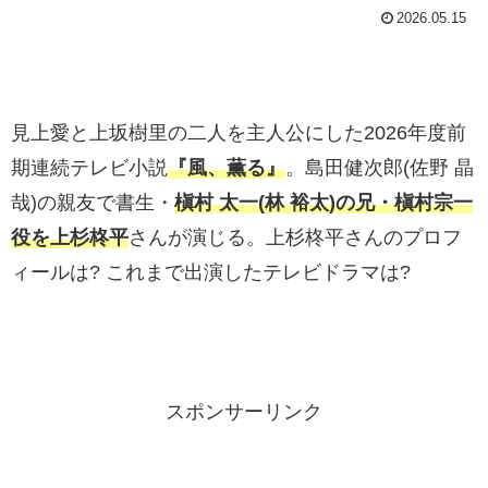
2026.05.15
見上愛と上坂樹里の二人を主人公にした2026年度前
期連続テレビ小説
『風、薫る』
。島田健次郎(佐野 晶
哉)の親友で書生・
槇村 太一(林 裕太)の兄・槇村宗一
役を上杉柊平
さんが演じる。上杉柊平さんのプロフ
ィールは? これまで出演したテレビドラマは?
スポンサーリンク