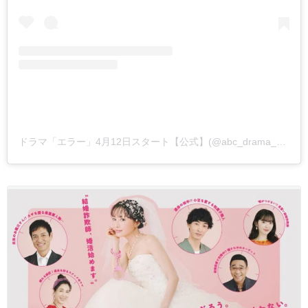
ドラマ「エラー」4月12日スタート【公式】(@abc_drama_error)がシェアした投稿