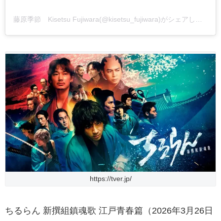
藤原季節 Kisetsu Fujiwara(@kisetsu_fujiwara)がシェアした投稿
https://tver.jp/
ちるらん 新撰組鎮魂歌 江戸青春篇（2026年3月26日