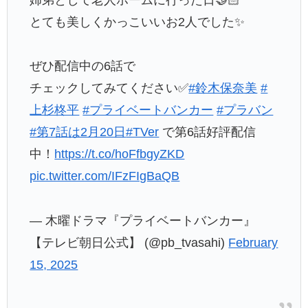
とても美しくかっこいいお2人でした✨
ぜひ配信中の6話で
チェックしてみてください✅
#鈴木保奈美
#
上杉柊平
#プライベートバンカー
#プラバン
#第7話は2月20日
#TVer
で第6話好評配信
中！
https://t.co/hoFfbgyZKD
pic.twitter.com/IFzFIgBaQB
— 木曜ドラマ『プライベートバンカー』
【テレビ朝日公式】 (@pb_tvasahi)
February
15, 2025