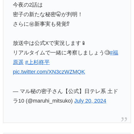
今夜の2話は
密子の新たな秘密🤫が判明！
さらに㊙️新事実も発覚⁉︎
放送中は公式Xで実況します📱
リアルタイムで一緒に考察しましょう🧐
#福
原遥
#上杉柊平
pic.twitter.com/XN3czWZMQK
— マル秘の密子さん【公式】日テレ系 土ド
ラ10 (@maruhi_mitsuko)
July 20, 2024