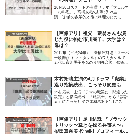
ャ役で出演。
10月20日スタートの金曜ドラマ『フェルマ
ーの料理』、高橋文哉×志尊 淳 Ｗ主
演！“お前の数学的才能は料理のためにあ
る”夢破れた天才数学少年が謎に包まれた
料理界のカリスマとともに数学的思考で料
理という難題に向かって立ち上がる！才能
【画像アリ】祖父・猿翁さんも演
J_Entertainment
同士がぶつ...
じた役に挑む市川團子。大学は？
母は？
2012年（平成24年）、新橋演舞場『スーパ
ー歌舞伎 ヤマトタケル』のワカタケルで
五代目市川團子を名のり初舞台後、歌舞伎
役者として精進した日々を過ごし、今年12
月には祖父・猿翁さんが演じた役に挑む市
川團子を紹介します。祖父・猿翁さんも演
木村拓哉主演の4月ドラマ「職業」
J_Entertainment
じた...
巡り指摘続出、こっそり変更も
木村拓哉 主演ドラマの職業に「間違った
設定」と指摘続出→「建築士」から「設計
者」にこっそり変更違和感ある4月にスタ
ートする木村拓哉（51）が主演を務める連
続ドラマ『Believe―君にかける橋―』
（テレビ朝日系）。期待が高まるなか、木
【画像アリ】足川結珠 『ブラック
村が演...
J_Entertainment
トリック〜裁きを操る弁護人〜』
柴田真奈美 役 wiki プロフィール