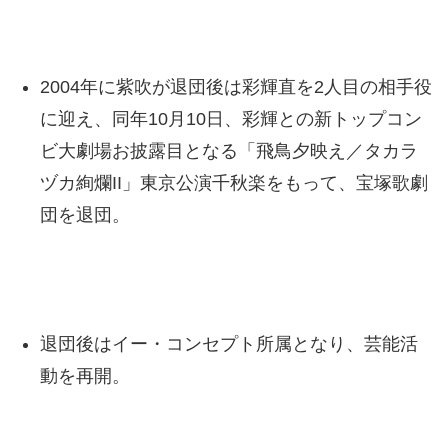
2004年に紫吹が退団後は彩輝直を2人目の相手役
に迎え、同年10月10日、彩輝との新トップコン
ビ大劇場お披露目となる「飛鳥夕映え／タカラ
ヅカ絢爛II」東京公演千秋楽をもって、宝塚歌劇
団を退団。
退団後はイー・コンセプト所属となり、芸能活
動を再開。