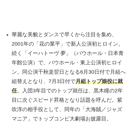
華麗な美貌とダンスで早くから注目を集め、
2001年の「花の業平」で新人公演初ヒロイン。
続く「イーハトーヴ 夢」（バウホール・日本青
年館公演）で、バウホール・東上公演初ヒロイ
ン。同公演千秋楽翌日となる6月30日付で月組へ
組替えとなり、7月3日付で
月組トップ娘役に就
任
。入団3年目でのトップ就任は、黒木瞳の2年
目に次ぐスピード昇格となり話題を呼んだ。紫
吹淳の相手役として、同年の「大海賊／ジャズ
マニア」でトップコンビ大劇場お披露目。