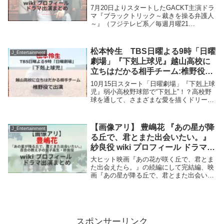
ドラマ出演まとめ
7月20日よりスタートしたGACKT主演ドラ
マ『ブラックトリック～裁きを操る弁護人
～』（フジテレビ系／毎週月曜21
時）。“でっち上げの天才”である敏腕弁護
士が、依頼人を救うため“うそ”を武器に、
手段を選ばず真実を暴いていく完全オリジ
松本怜生 TBS日曜よる9時「日曜
J_Entertainment
ナルスト...
劇場」『下剋上球児』越山高校に
立ちはだかる相手チーム:椎野役で
出演。
10月15日スタート「日曜劇場」『下剋上球
児』弱小高校野球部で“下剋上”！？高校野
球を通して、さまざまな愛を描くドリーム
ヒューマンエンターテインメント10月、も
う１つの “甲子園”が開幕･･･！松本怜生、
越山高校に立ちはだかる相手チーム:椎...
【画像アリ】 豊嶋花 『あの星が降
J_Entertainment
る丘で、君とまた出会いたい。』
紗良役 wiki プロフィール ドラマ出
演まとめ
大ヒット映画『あの花が咲く丘で、君とま
た出会えたら。』の続編にして完結編、映
画『あの星が降る丘で、君とまた出会いた
い。』。百合（福原遥）の教え子で進路に
悩む女子高生・紗良役を豊嶋花さんが演じ
る。豊嶋花さんのプロフィールは? これま
で出演した...
スポンサーリンク