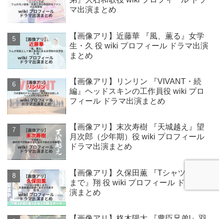
マ出演まとめ
【画像アリ】近藤華 『風、薫る』女学
生・久 役 wiki プロフィール ドラマ出演
まとめ
【画像アリ】リンリン 『VIVANT・続
編』ヘッドスキンの工作員役 wiki プロ
フィール ドラマ出演まとめ
【画像アリ】末次寿樹 『天城越え』望
月次郎（少年期）役 wiki プロフィール
ドラマ出演まとめ
【画像アリ】久保田薫 『Tシャツが乾く
まで』翔 役 wiki プロフィール ドラマ出
演まとめ
【画像アリ】柊木陽太 『豊臣兄弟!』羽