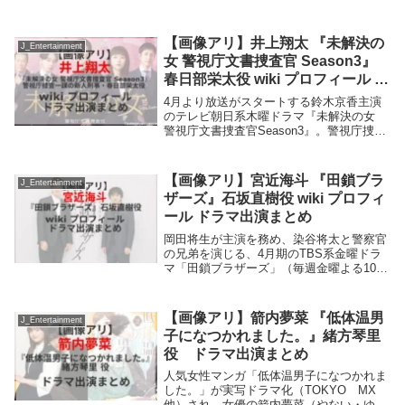
【画像アリ】井上翔太 『未解決の
J_Entertainment
女 警視庁文書捜査官 Season3』
春日部栄太役 wiki プロフィール ド
ラマ出演まとめ
4月より放送がスタートする鈴木京香主演
のテレビ朝日系木曜ドラマ『未解決の女
警視庁文書捜査官Season3』。警視庁捜査
一課「第3強行犯捜査 殺人犯捜査」第5係
の新人刑事・春日部栄太役を井上翔太さん
が演じる。井上翔太さんのプロフィール
【画像アリ】宮近海斗 『田鎖ブラ
J_Entertainment
は? ...
ザーズ』石坂直樹役 wiki プロフィ
ール ドラマ出演まとめ
岡田将生が主演を務め、染谷将太と警察官
の兄弟を演じる、4月期のTBS系金曜ドラ
マ「田鎖ブラザーズ」（毎週金曜よる10時
～）。青委警察署刑事課強行犯係の巡査・
石坂直樹役を宮近海斗さんが演じる。宮近
海斗さんのプロフィールは? これまで出演
【画像アリ】箭内夢菜 『低体温男
J_Entertainment
したテ...
子になつかれました。』緒方琴里
役 ドラマ出演まとめ
人気女性マンガ「低体温男子になつかれま
した。」が実写ドラマ化（TOKYO MX
他）され、女優の箭内夢菜（やない・ゆめ