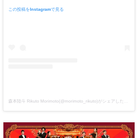
この投稿をInstagramで見る
森本陸斗 Rikuto Morimoto(@morimoto_rikuto)がシェアした投稿