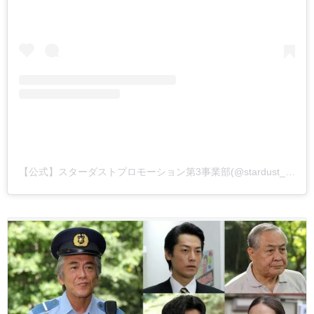
【公式】スターダストプロモーション第3事業部(@stardust_3bu)がシェアした投稿