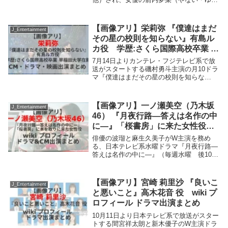
な＝24）がヒロインの緒方琴里役を、5人
組アイドルグループ「M！LK」のメンバー
で俳優の曽野舜太（その・しゅんた＝22）
【画像アリ】栄莉弥 『僕達はまだ
J_Entertainment
が主...
その星の校則を知らない』有島ル
カ役 学歴:さくら国際高校卒業 早
稲田大学在籍 CM・ドラマ・映画
7月14日よりカンテレ・フジテレビ系で放
出演まとめ
送がスタートする磯村勇斗主演の月10ドラ
マ『僕達はまだその星の校則を知らな
い』。3年葵組の有島ルカ役を栄莉弥さん
が演じる。さて栄莉弥さんの出身高校? 在
籍している大学? これまで出演したCM・
【画像アリ】一ノ瀬美空（乃木坂
J_Entertainment
テレビド...
46） 『月夜行路―答えは名作の中
に―』「桜書房」に来た女性役
wiki プロフィール ドラマ&CM出演
俳優の波瑠と麻生久美子がW主演を務め
まとめ
る、日本テレビ系水曜ドラマ『月夜行路―
答えは名作の中に―』（毎週水曜 後10：
00）。仕事に追われる夫と反抗期の子ども
たちにないがしろにされ、家庭に居場所を
失った専業主婦・沢辻涼子（麻生久美子）
【画像アリ】宮崎 莉里沙 『良いこ
J_Entertainment
と、文学を...
と悪いこと』高木花音 役 wiki プ
ロフィール ドラマ出演まとめ
10月11日より日本テレビ系で放送がスター
トする間宮祥太朗と新木優子のW主演ドラ