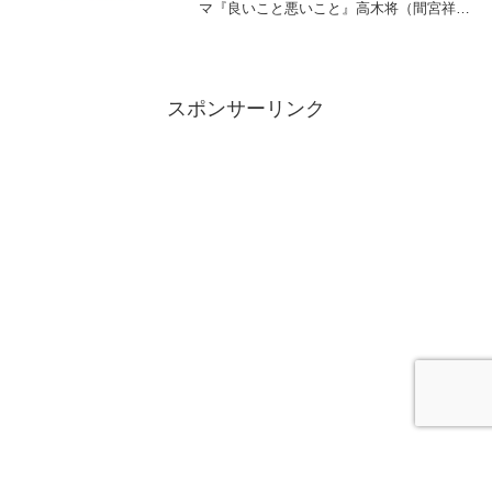
マ『良いこと悪いこと』高木将（間宮祥太
朗）の娘・高木花音役を宮崎莉里沙さんが
演じる。宮崎莉里沙さんのプロフィール
は? これまで出演したテレビドラマは?宮
崎 莉里...
スポンサーリンク