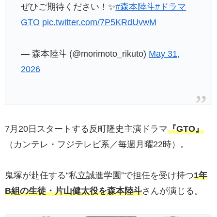
ぜひご期待ください！✨
#森本陸斗
#ドラマ
GTO
pic.twitter.com/7P5KRdUvwM
— 森本陸斗 (@morimoto_rikuto)
May 31,
2026
7月20日スタートする反町隆史主演ドラマ
『GTO』
（カンテレ・フジテレビ系／毎週月曜22時）。
鬼塚が赴任する“私立誠進学園”で担任を受け持つ
1年
B組の生徒・片山健太役を森本陸斗
さんが演じる。