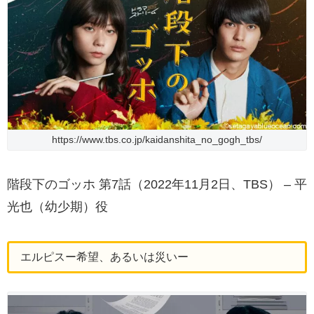
https://www.tbs.co.jp/kaidanshita_no_gogh_tbs/
階段下のゴッホ 第7話（2022年11月2日、TBS） – 平
光也（幼少期）役
エルピスー希望、あるいは災いー