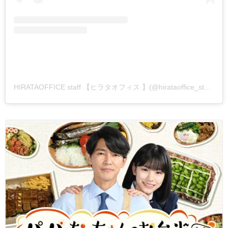
HIRATAOFFICE staff 【ヒラタオフィス 】(@hirataoffice_staff)がシェアした投稿