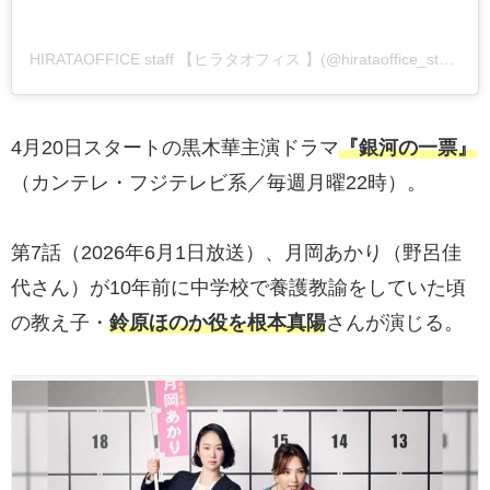
HIRATAOFFICE staff 【ヒラタオフィス 】(@hirataoffice_staff)がシェアした投稿
4月20日スタートの黒木華主演ドラマ
『銀河の一票』
（カンテレ・フジテレビ系／毎週月曜22時）。
第7話（2026年6月1日放送）、月岡あかり（野呂佳
代さん）が10年前に中学校で養護教諭をしていた頃
の教え子・
鈴原ほのか役を根本真陽
さんが演じる。