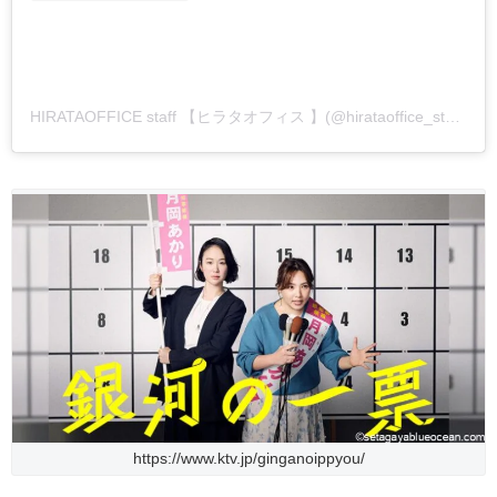
HIRATAOFFICE staff 【ヒラタオフィス 】(@hirataoffice_staff)がシェアした投稿
https://www.ktv.jp/ginganoippyou/