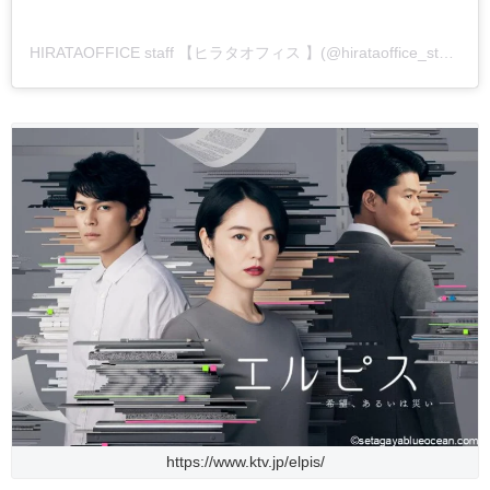
HIRATAOFFICE staff 【ヒラタオフィス 】(@hirataoffice_staff)がシェアした投稿
https://www.ktv.jp/elpis/