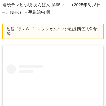
連続テレビ小説 あんぱん 第95回 – （2025年8月8日
– 、NHK） – 手嶌治虫 役
連続ドラマW ゴールデンカムイ -北海道刺青囚人争奪
編-