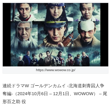
https://www.wowow.co.jp/
連続ドラマW ゴールデンカムイ -北海道刺青囚人争
奪編-（2024年10月6日 – 12月1日、WOWOW） – 尾
形百之助 役