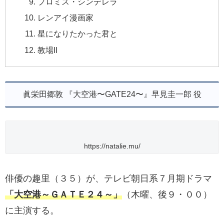
プロミス・シンデレラ
レンアイ漫画家
星になりたかった君と
教場II
眞栄田郷敦 『大空港〜GATE24〜』早見圭一郎 役
https://natalie.mu/
俳優の趣里（３５）が、テレビ朝日系７月期ドラマ
「大空港～ＧＡＴＥ２４～」
（木曜、後９・００）
に主演する。