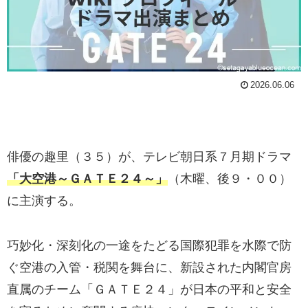
2026.06.06
俳優の趣里（３５）が、テレビ朝日系７月期ドラマ
「大空港～ＧＡＴＥ２４～」
（木曜、後９・００）
に主演する。
巧妙化・深刻化の一途をたどる国際犯罪を水際で防
ぐ空港の入管・税関を舞台に、新設された内閣官房
直属のチーム「ＧＡＴＥ２４」が日本の平和と安全