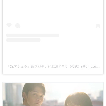
『Dr.アシュラ』🚑フジテレビ水10ドラマ【公式】(@dr_asura_drama)がシェアした投稿