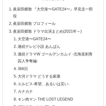
眞栄田郷敦 『大空港〜GATE24〜』早見圭一郎
役
眞栄田郷敦 プロフィール
眞栄田郷敦 ドラマ出演まとめ(2021年～)
大空港〜GATE24〜
連続テレビ小説 あんぱん
連続ドラマW ゴールデンカムイ -北海道刺青
囚人争奪編-
366日
大河ドラマ どうする家康
エルピス-希望、あるいは災い-
カナカナ
キン肉マン THE LOST LEGEND