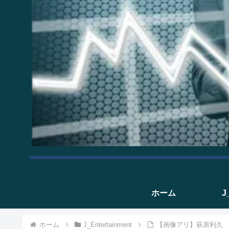
ホーム
J
ホーム
J_Entertainment
【画像アリ】萩原利久 『