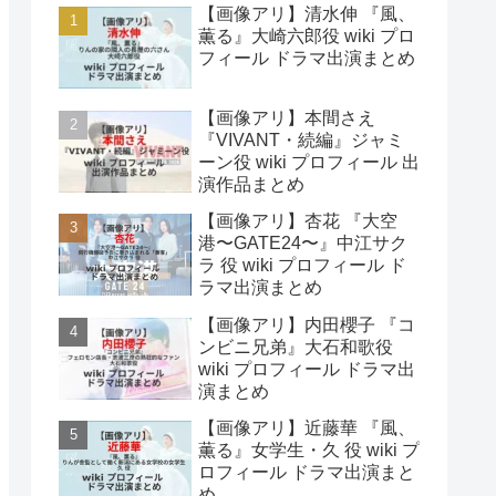
【画像アリ】清水伸 『風、
薫る』大崎六郎役 wiki プロ
フィール ドラマ出演まとめ
【画像アリ】本間さえ
『VIVANT・続編』ジャミ
ーン役 wiki プロフィール 出
演作品まとめ
【画像アリ】杏花 『大空
港〜GATE24〜』中江サク
ラ 役 wiki プロフィール ド
ラマ出演まとめ
【画像アリ】内田櫻子 『コ
ンビニ兄弟』大石和歌役
wiki プロフィール ドラマ出
演まとめ
【画像アリ】近藤華 『風、
薫る』女学生・久 役 wiki プ
ロフィール ドラマ出演まと
め