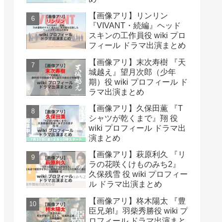
【画像アリ】リンリン
『VIVANT・続編』ヘッド
スキンの工作員役 wiki プロ
フィール ドラマ出演まとめ
【画像アリ】末次寿樹 『天
城越え』望月次郎（少年
期）役 wiki プロフィール ド
ラマ出演まとめ
【画像アリ】久保田薫 『T
シャツが乾くまで』翔 役
wiki プロフィール ドラマ出
演まとめ
【画像アリ】萩原利久 『リ
ラの花咲くけものみち2』
久保残雪 役 wiki プロフィー
ル ドラマ出演まとめ
【画像アリ】柊木陽太 『豊
臣兄弟!』羽柴秀勝役 wiki プ
ロフィール ドラマ出演まと