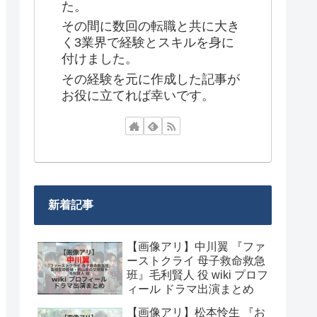
た。
その間に数回の転職と共に大き
く3業界で経験とスキルを身に
付けました。
その経験を元に作成した記事が
お役に立てれば幸いです。
新着記事
【画像アリ】中川翼 『ファ
ーストクライ 母子救命救急
班』毛利賢人 役 wiki プロフ
ィール ドラマ出演まとめ
【画像アリ】松本怜生 『お