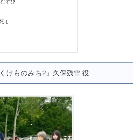
おむすび
死よ
くけものみち2』久保残雪 役