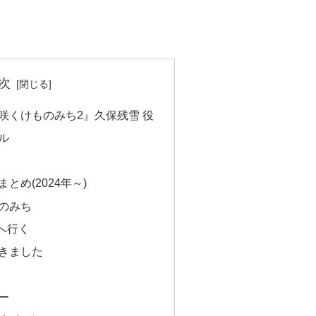
次
咲くけものみち2』久保残雪 役
ル
とめ(2024年～)
のみち
へ行く
きました
ー