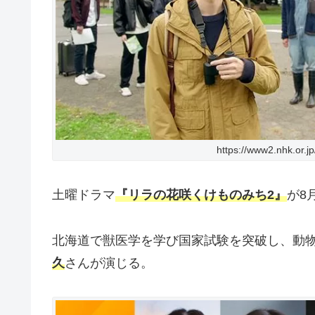
https://www2.nhk.or.jp
土曜ドラマ
『リラの花咲くけものみち2』
が8
北海道で獣医学を学び国家試験を突破し、動
久
さんが演じる。