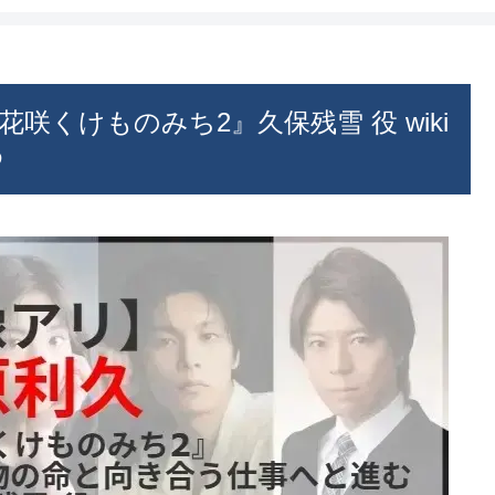
咲くけものみち2』久保残雪 役 wiki
め