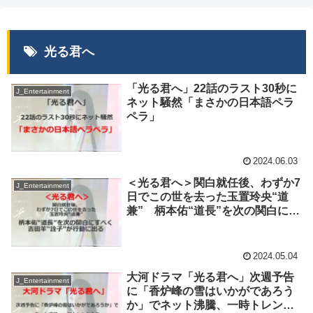
光る君へ
「光る君へ」22話のラスト30秒に
J_Entertainment
ネット騒然「まさかの日本語ペラ
ペラ」
2024.06.03
＜光る君へ＞関白就任後、わずか7
J_Entertainment
日でこの世を去った玉置玲央“道
兼” 柄本佑“道長”を次の関白にす
べく、吉田羊“詮子”が行動に出る
2024.05.04
大河ドラマ「光る君へ」次週予告
J_Entertainment
に「香炉峰の雪はいかがであろう
か」でネット沸騰、一時トレンド