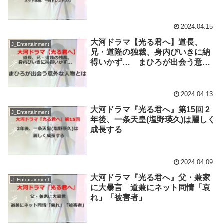
入り
2024.04.15
大河ドラマ【光る君へ】道長、
J_Entertainment
兄・道隆の独裁、身内びいきに納
得いかず… まひろが出会う意外
な人物とは
2024.04.13
大河ドラマ『光る君へ』第15回 2
J_Entertainment
年後、一条天皇(塩野瑛久)は麗しく
成長する
2024.04.09
大河ドラマ『光る君へ』父・兼家
J_Entertainment
に大暴言 道兼にネット同情「哀
れ」「被害者」