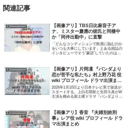
関連記事
【画像アリ】TBS日比麻音子ア
J_Entertainment
ナ、ミスター慶應の彼氏と同棲中
か「同伴出勤中」に直撃
「どんなコンディションで飲酒に臨むのか
をいつも大事にしています」とある雑誌の
インタビューでそう“豪語”していたのは、
TBSの日比麻音子アナだ。ひと晩でワイン
ボトル1本を空にする、日比アナを酒に誘
った男は全員先に潰れるなど、数々の酒豪
【画像アリ】片岡凜 『パンダより
J_Entertainment
伝説を持...
恋が苦手な私たち』村上野乃花 役
wiki プロフィール ドラマ出演まと
め
2026年1月10日より日本テレビ系で放送が
スタートする、上白石萌歌と生田斗真がW
主演を務める新土曜ドラマ『パンダより恋
が苦手な私たち』。動物の求愛行動にしか
興味がない人間嫌いの変人動物学者・椎堂
司(生田斗真)の研究室で助手を務める村上
【画像アリ】香音 『夫婦別姓刑
J_Entertainment
野乃...
事』レア役 wiki プロフィール ドラ
マ出演まとめ