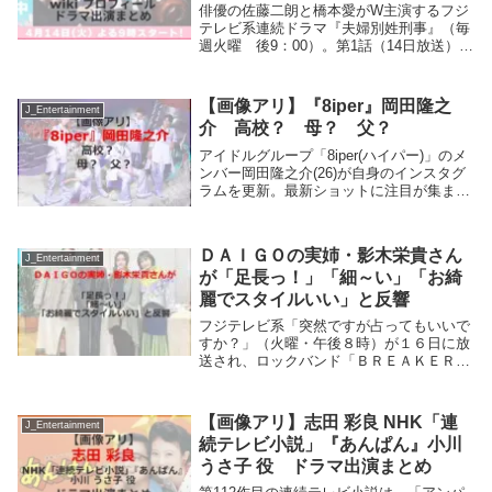
俳優の佐藤二朗と橋本愛がW主演するフジ
テレビ系連続ドラマ『夫婦別姓刑事』（毎
週火曜 後9：00）。第1話（14日放送）に
結婚式場に銃を持って押し入る立てこもり
犯・野島雅彦(長谷川純)が呼び出しを要求
する謎の婚約者・レア役を香音さんが演じ
【画像アリ】『8iper』岡田隆之
J_Entertainment
る。...
介 高校？ 母？ 父？
アイドルグループ「8iper(ハイパー)」のメ
ンバー岡田隆之介(26)が自身のインスタグ
ラムを更新。最新ショットに注目が集まっ
た。岡田隆之介さんやご家族について紹介
します。『8iper』岡田隆之介この投稿を
Instagramで見る岡田 隆之...
ＤＡＩＧＯの実姉・影木栄貴さん
J_Entertainment
が「足長っ！」「細～い」「お綺
麗でスタイルいい」と反響
フジテレビ系「突然ですが占ってもいいで
すか？」（火曜・午後８時）が１６日に放
送され、ロックバンド「ＢＲＥＡＫＥＲ
Ｚ」のボーカルでタレントのＤＡＩＧＯの
実姉である漫画家の影木栄貴（えいき・え
いき）さん（５２）が出演した。足長っ！
【画像アリ】志田 彩良 NHK「連
J_Entertainment
スタッフが「そ...
続テレビ小説」『あんぱん』小川
うさ子 役 ドラマ出演まとめ