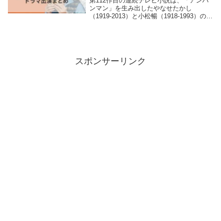
第112作目の連続テレビ小説は、「アンパ
ンマン」を生み出したやなせたかし
（1919-2013）と小松暢（1918-1993）の夫
婦がモデル。何者でもなかった2人があら
ゆる荒波を乗り越え、“逆転しない正義”を
体現した「アンパンマン」にたどり着...
スポンサーリンク