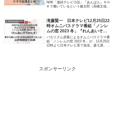
NHK「連続テレビ小説」『あんぱん』ＮＨ
Ｋで働いているという健太郎（高橋文哉）
はメイコ（原菜乃華）に『のど自慢』の予
選会を受けてみてはと勧める。迎えたのど
自慢の予選会当日。のぶ（今田美桜）と嵩
滝藤賢一 日本テレビ12月25日22
J_Entertainment
（北村匠...
時オムニバスドラマ番組「ノンレ
ムの窓 2023 冬」『れんあいそう
かんず』愛する妻と小学1年生の娘
バカリズム原案によるオムニバスドラマ番
を持つ主人公・山岸俊樹役で出
組「ノンレムの窓 2023 冬」が、12月25日
22時より日本テレビ系で放送。森七菜、滝
演。
藤賢一、斎藤工が新作ショートドラマでそ
れぞれ主演を務める。本番組は“夢と現
実”の狭間を行き来する不思議なショート
ス...
スポンサーリンク