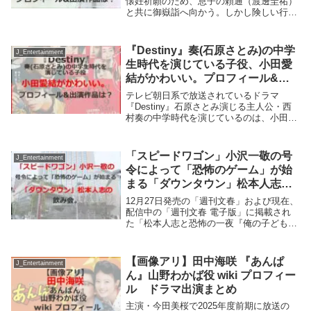
懐妊祈願のため、息子の頼通（渡邊圭祐）
と共に御嶽詣へ向かう。しかし険しい行程
と悪天候に悩まされ、目的地である金峯山
寺への到達に手こずっていると、伊周（三
浦翔平）が武者を引き連れ、不穏な動きを
『Destiny』奏(石原さとみ)の中学
J_Entertainment
見せる。その...
生時代を演じている子役、小田愛
結がかわいい。プロフィール&出
演作品は？
テレビ朝日系で放送されているドラマ
『Destiny』石原さとみ演じる主人公・西
村奏の中学時代を演じているのは、小田愛
結。さて、その小田愛結を紹介します。こ
の記事でわかること。 小田愛結のプロフ
ィール 小田愛結の過去の主な出演作品小
「スピードワゴン」小沢一敬の号
J_Entertainment
田愛結のプ...
令によって「恐怖のゲーム」が始
まる「ダウンタウン」松本人志の
飲み会。
12月27日発売の「週刊文春」および現在、
配信中の「週刊文春 電子版」に掲載され
た「松本人志と恐怖の一夜『俺の子ども産
めや！』」。お笑いコンビ「ダウンタウ
ン」の松本人志（60）の餌食となったの
は、告発者A子さんだけではない――。
【画像アリ】田中海咲 『あんぱ
J_Entertainment
2015年9...
ん』山野わかば役 wiki プロフィー
ル ドラマ出演まとめ
主演・今田美桜で2025年度前期に放送の