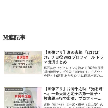
関連記事
【画像アリ】倉沢杏菜 『ばけば
J_Entertainment
け』チヨ役 wiki プロフィール ドラ
マ出演まとめ
髙石あかりがヒロインを務める2025年度後
期の連続テレビ小説「ばけばけ」主人公・
松野トキ(髙石 あかり)と共に雨清水家の織
物工場で働く女工仲間・チヨ役を倉沢杏菜
さんが演じる。倉沢杏菜さんのプロフィー
ルは? これまで出演したテレビドラマは?
【画像アリ】片岡千之助 『光る君
J_Entertainment
倉...
へ』一条天皇と定子の第一皇子・
敦康親王役で出演。プロフィール
&出演作品は？
道長（柄本佑）は中宮・彰子（見上愛）の