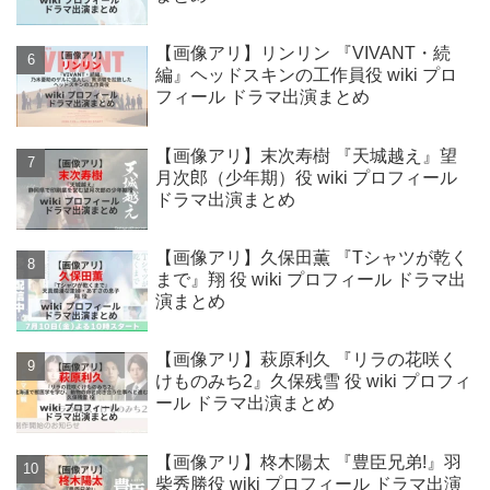
【画像アリ】リンリン 『VIVANT・続
編』ヘッドスキンの工作員役 wiki プロ
フィール ドラマ出演まとめ
【画像アリ】末次寿樹 『天城越え』望
月次郎（少年期）役 wiki プロフィール
ドラマ出演まとめ
【画像アリ】久保田薫 『Tシャツが乾く
まで』翔 役 wiki プロフィール ドラマ出
演まとめ
【画像アリ】萩原利久 『リラの花咲く
けものみち2』久保残雪 役 wiki プロフィ
ール ドラマ出演まとめ
【画像アリ】柊木陽太 『豊臣兄弟!』羽
柴秀勝役 wiki プロフィール ドラマ出演