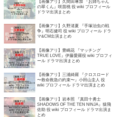
【画像アリ】久間田琳加 『お姉ちゃん
の翠くん』咲苗桃 役 wiki プロフィール
ドラマ出演まとめ
【画像アリ】久野渚夏 『手塚治虫の戦
争』明石健司 役 wiki プロフィール ドラ
マ&CM出演まとめ
【画像アリ】豊嶋花 『マッチング
TRUE LOVE』伊藤愛羅役 wiki プロフィ
ール ドラマ出演まとめ
【画像アリ】三浦綺羅 『クロスロード
〜救命救急の約束〜』小田山圭人 役
wiki プロフィール ドラマ出演まとめ
【画像アリ】岩本照 『真田十勇士
SHADOWS OF THE TEN NINJA』猿飛
佐助 役 wiki プロフィール ドラマ出演ま
とめ