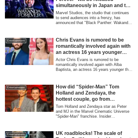
simultaneously in Japan and the
U.S. on November 11! Who will
Marvel Studios, the studio that continues
be the next Black Panther,
to send audiences into a frenzy, has
announced that "Black Panther: Wakanda
following in the footsteps of
Fo...
T’Challa?
Chris Evans is rumored to be
Entertainment
romantically involved again with
an actress 16 years younger
than him, triggered by an
Actor Chris Evans is rumored to be
“Instagram post
romantically involved again with Alba
Baptista, an actress 16 years younger than
him ...
How did “Spider-Man” Tom
Entertainment
Holland and Zendaya, the
hottest couple, go from
friendship to romance?
Tom Holland and Zendaya star as Peter
Summary of their dating timeline
and MJ in the Marvel Cinematic Universe
"Spider-Man" franchise. Insider
[Part 2].
summarizes...
UK roadblocks! The scale of
Entertainment