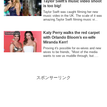
Taylor Swift’s music video shoot
is too big!
Taylor Swift was caught filming her new
music video in the UK. The scale of it was
amazing.Taylor Swift filming music vi...
Katy Perry walks the red carpet
Entertainment
with Orlando Bloom’s ex-wife
Miranda Kerr!
Proving it's possible for ex-wives and new
wives to be friends, "Most of the media
wants to see us muddle through, but.....
スポンサーリンク